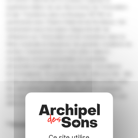
quatrième édition de ses Rencontres de l'Innovation
et des Transitions dans la Musique (RITM) en
partenariat avec l’Opéra National de Bordeaux. Cet
événement sera l’occasion d’approfondir les
réflexions sur l'innovation et les transitions dans la
filière musicale et d’explorer les grandes mutations du
secteur musical à travers trois axes majeurs :
transitions environnementales et sociétales,
attractivité et qualité de vie au travail, innovations
technologiques. Au programme de cette journée : des
prises de parole en plénière, des tables rondes avec
des spécialistes et des acteurs, actrices engagées,
ainsi que des ateliers participatifs pour réfléchir aux
défis et aux opportunités.
Revenir aux événements
Ce site utilise