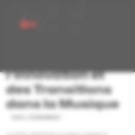
Panneau de gestion des cookies
Rencontres de
l’Innovation et
des Transitions
dans la Musique
VOIR L'ÉVÉNEMENT
Le Centre national de la musique organise la