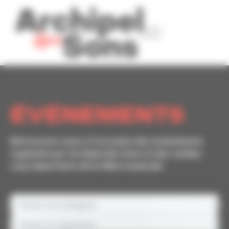
Panneau de gestion des cookies
ÉVÉNEMENTS
Retrouvons-nous à l'occasion des événements
organisés par
Archipel des Sons et des rendez-
vous importants de la filière musicale