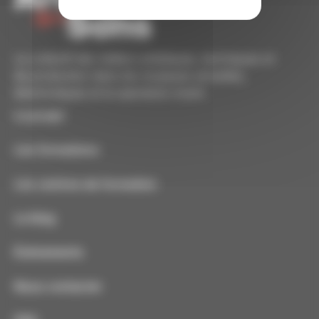
Le collectif des métiers artistiques, techniques et
de production dans les musiques actuelles,
électroniques et le spectacle vivant.
Le projet
Les formations
Les centres de formation
Le blog
Événements
Nous contacter